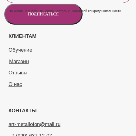
КОНТАКТЫ
art-metallofon@mail.ru
+7 (929) 637-12-07
адрес мастерской:
г. Москва,
ул. Соколово-Мещерская д.14 к.1
(предварительный звонок обязателен)
ВКОНТАКТЕ
ТЕЛЕГРАМ
ЗАПРЕТГРАМ
© Art Metallofon, 2024
Политика конфиденциальности
Услуги предоставляет ИП Еськина Ю.Г.
Разработка сайта