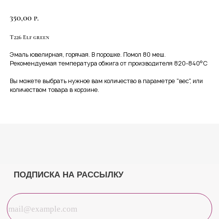
350,00
р.
Т226 Elf green
Эмаль ювелирная, горячая. В порошке. Помол 80 меш.
ПОДПИСКА НА РАССЫЛКУ
Рекомендуемая температура обжига от производителя 820-840°С
Вы можете выбрать нужное вам количество в параметре "вес", или
количеством товара в корзине.
Нажимая на кнопку, вы соглашаетесь с Политикой конфиденциальности
ПОДПИСАТЬСЯ
КЛИЕНТАМ
Обучение
Магазин
Отзывы
О нас