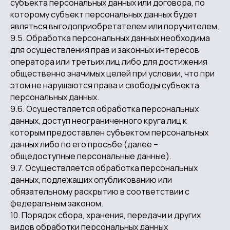
субъекта персональных данных или договора, по
которому субъект персональных данных будет
являться выгодоприобретателем или поручителем.
ПОДПИСАТЬСЯ
9.5. Обработка персональных данных необходима
Нажимая на кнопку, вы соглашаетесь с Политикой конфиденциальности
для осуществления прав и законных интересов
оператора или третьих лиц либо для достижения
общественно значимых целей при условии, что при
КЛИЕНТАМ
этом не нарушаются права и свободы субъекта
Обучение
персональных данных.
Магазин
9.6. Осуществляется обработка персональных
данных, доступ неограниченного круга лиц к
Отзывы
которым предоставлен субъектом персональных
О нас
данных либо по его просьбе (далее –
общедоступные персональные данные).
КОНТАКТЫ
9.7. Осуществляется обработка персональных
данных, подлежащих опубликованию или
art-metallofon@mail.ru
обязательному раскрытию в соответствии с
+7 (929) 637-12-07
федеральным законом.
адрес мастерской:
10. Порядок сбора, хранения, передачи и других
г. Москва,
видов обработки персональных данных
ул. Соколово-Мещерская д.14 к.1