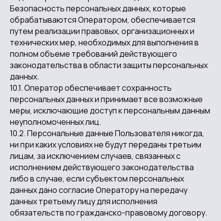
(предварительный звонок обязателен)
Безопасность персональных данных, которые
обрабатываются Оператором, обеспечивается
путем реализации правовых, организационных и
ВКОНТАКТЕ
ТЕЛЕГРАМ
ЗАПРЕТГРАМ
технических мер, необходимых для выполнения в
полном объеме требований действующего
законодательства в области защиты персональных
данных.
10.1. Оператор обеспечивает сохранность
© Art Metallofon, 2024
персональных данных и принимает все возможные
Политика конфиденциальности
меры, исключающие доступ к персональным данным
Услуги предоставляет ИП Еськина Ю.Г.
неуполномоченных лиц.
Разработка сайта
10.2. Персональные данные Пользователя никогда,
ни при каких условиях не будут переданы третьим
лицам, за исключением случаев, связанных с
исполнением действующего законодательства
либо в случае, если субъектом персональных
данных дано согласие Оператору на передачу
данных третьему лицу для исполнения
обязательств по гражданско-правовому договору.